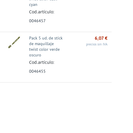
HIVOTEC Módulo
cremallera A4 j954
Joy Carioca
cyan
ajones ...
negro
08
€
16,53
€
3,55
€
Cod.artículo:
0046457
6,07
€
Pack 5 ud. de stick
Promoción 27%
Promoción 24%
Promoción 31%
de maquillaje
precios sin IVA
twist color verde
oscuro
Cod.artículo:
0046455
hivador A4 A-Z
CAJETÍN ARCHIVADOR
Marcador permanente
ua – Con rado –
A-Z Dequa – FOLIO –
Edding 3000 - Punta
o...
Lo...
c...
2,18
€
1,05
€
1,84
€
€
1,39
€
2,66
€