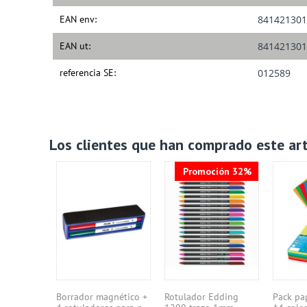
EAN env:
841421301
EAN ut:
841421301
referencia SE:
012589
Los clientes que han comprado este ar
Promoción 32%
zarra
Borrador magnético +
Rotulador Edding
Pack pa