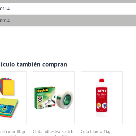
0114
0014
tículo también compran
pel color 80gr
Cinta adhesiva Scotch
Cola blanca 1kg
♻️ 