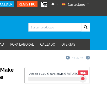
CCEDER
REGISTRO
Castellano
AD
ROPA LABORAL
CALZADO
OFERTAS
21
de
22
r Make
Añadir
€
para envío GRATUITO
60,00
os