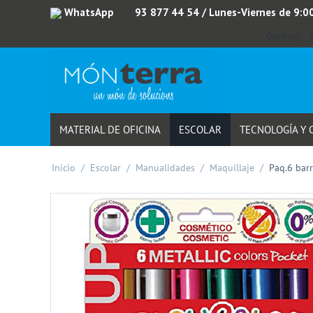
WhatsApp
93 877 44 54
/ Lunes-Viernes de 9:0
Our blog
MATERIAL DE OFICINA
ESCOLAR
TECNOLOGÍA Y
Inicio
/
Escolar
/
Manualidades
/
Maquillaje
/
Paq.6 barr