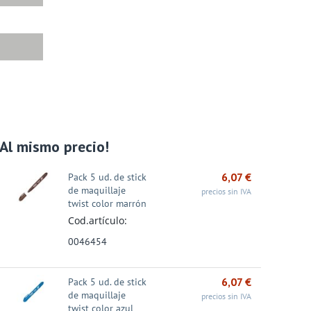
Al mismo precio!
6,07
€
Pack 5 ud. de stick
de maquillaje
precios sin IVA
twist color marrón
Cod.artículo:
0046454
6,07
€
Pack 5 ud. de stick
de maquillaje
precios sin IVA
(100%) -
Portadocumentos
Caja 24 Rotuladores
twist color azul