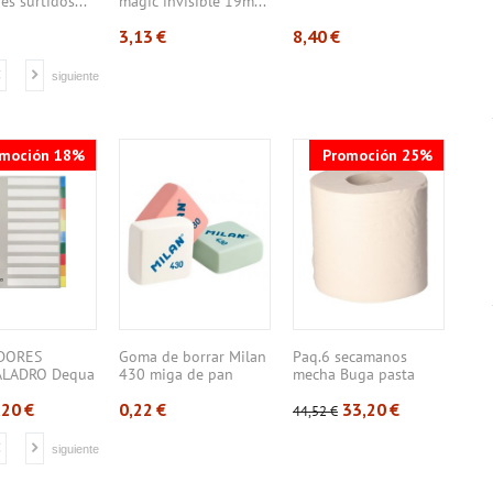
es surtidos...
magic invisible 19m...
ARC
*3 C
3,13
€
8,40
€
39,
siguiente
omoción 18%
Promoción 25%
DORES
Goma de borrar Milan
Paq.6 secamanos
Arc
ALADRO Dequa
430 miga de pan
mecha Buga pasta
Deq
4 ...
gofrado ...
Lom
,20
€
0,22
€
33,20
€
44,52
€
2,97
siguiente