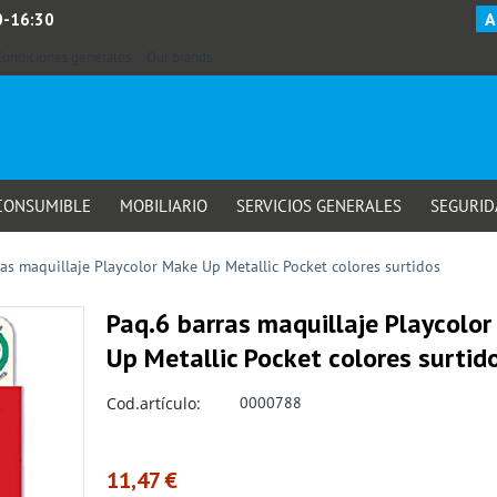
A
0-16:30
Condiciones generales
Our brands
 CONSUMIBLE
MOBILIARIO
SERVICIOS GENERALES
SEGURID
as maquillaje Playcolor Make Up Metallic Pocket colores surtidos
Paq.6 barras maquillaje Playcolo
Up Metallic Pocket colores surtid
Cod.artículo:
0000788
11,47
€