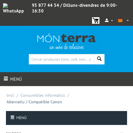
93 877 44 54
/ Dilluns-divendres de 9:00-
16:30
WhatsApp
MENÚ
Inici
/
Consumibles informàtics
/
Alternatiu / Compatible Canon
MENÚ