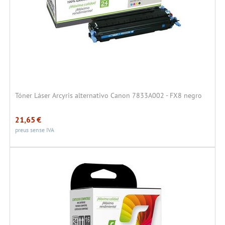
Tóner Láser Arcyris alternativo Canon 7833A002 - FX8 negro
21,65
€
preus sense IVA