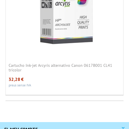
Cartucho Ink-jet Arcyris alternativo Canon 0617B001 CL41
tricolor
32,28
€
preus sense IVA