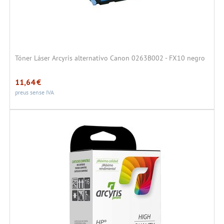
Tóner Láser Arcyris alternativo Canon 0263B002 - FX10 negro
11,64
€
preus sense IVA