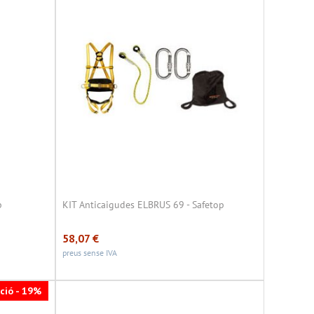
p
KIT Anticaigudes ELBRUS 69 - Safetop
58,07
€
preus sense IVA
ció - 19%