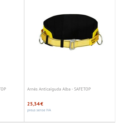
ETOP
Arnès Anticaiguda Alba - SAFETOP
25,34
€
preus sense IVA