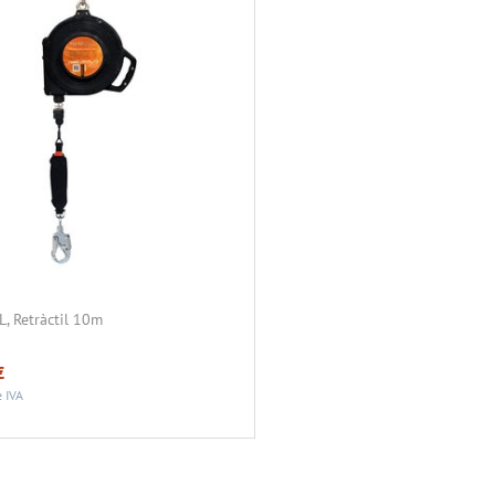
, Retràctil 10m
€
 IVA