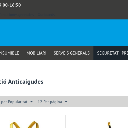
 9:00-16:30
Condiciones generales
Our brands
ONSUMIBLE
MOBILIARI
SERVEIS GENERALS
SEGURETAT I PR
ció Anticaigudes
 per Popularitat
12 Per pàgina