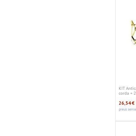
KIT Anti
corda + 
26,54
€
preus sense