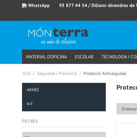
WhatsApp
93 877 44 54
/ Dilluns-divendres de
Our blog
MATERIAL D'OFICINA
ESCOLAR
TECNOLOGIA I C
Inici
/
Seguretat i Prevenció
/
Protecció Anticaigudes
Protec
ARNÈS
KIT
Ordenar
FILTRES