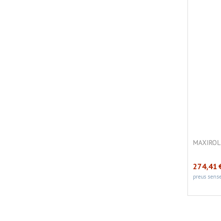
MAXIROLL
274,41
preus sense