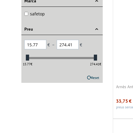
Marca
safetop
Preu
€
–
€
15.77
€
274.41
€
Reset
Arnès Ant
33,75
€
preus sense