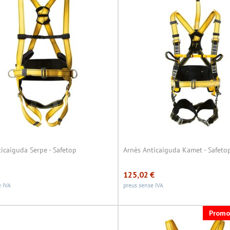
icaiguda Serpe - Safetop
Arnès Anticaiguda Kamet - Safeto
125,02
€
 IVA
preus sense IVA
Promo