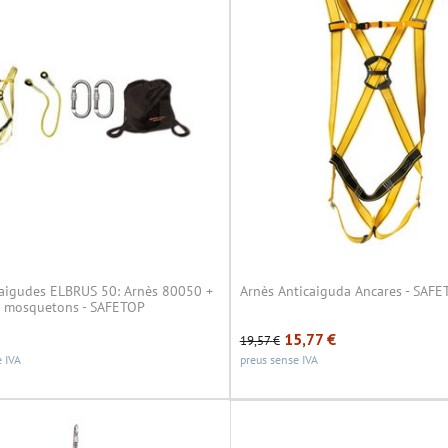
caigudes ELBRUS 50: Arnès 80050 +
Arnès Anticaiguda Ancares - SAF
2 mosquetons - SAFETOP
15,77
€
19,57
€
 IVA
preus sense IVA