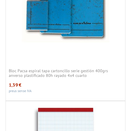
Bloc Pacsa espiral tapa cartoncillo serie gestión 400grs
anverso plastificado 80h rayado 4x4 cuarto
1,39
€
preus sense IVA