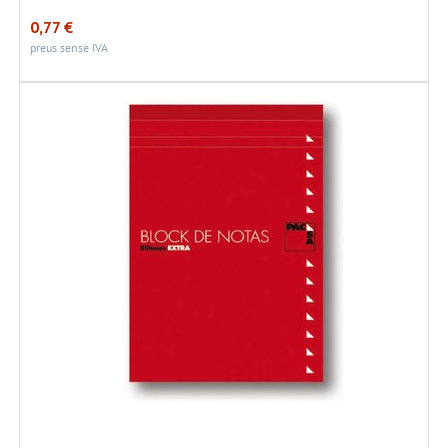
0,77
€
preus sense IVA