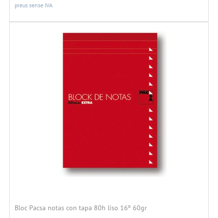
preus sense IVA
Bloc Pacsa notas con tapa 80h liso 16º 60gr