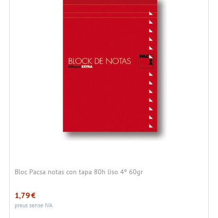
Bloc Pacsa notas con tapa 80h liso 4º 60gr
1,79
€
preus sense IVA