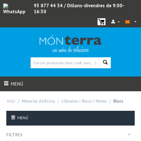
93 877 44 54
/ Dilluns-divendres de 9:00-
16:30
WhatsApp
MENÚ
Inici
/
Material d'oficina
/
Llibretes I Blocs I Notes
/
Blocs
MENÚ
FILTRES