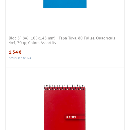
Bloc 8º (A6- 105x148 mm) - Tapa Tova, 80 Fulles, Quadrícula
4x4, 70 gr, Colors Assortits
1,34
€
preus sense IVA