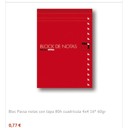
Bloc Pacsa notas con tapa 80h cuadrícula 4x4 16º 60gr
0,77
€