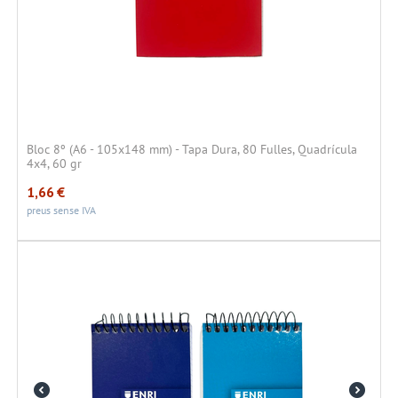
Bloc 8º (A6 - 105x148 mm) - Tapa Dura, 80 Fulles, Quadrícula
4x4, 60 gr
1,66
€
preus sense IVA