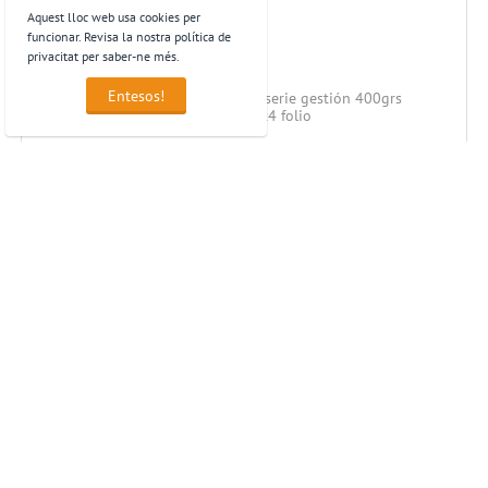
Aquest lloc web usa cookies per
funcionar. Revisa la nostra política de
privacitat per saber-ne més.
Entesos!
Bloc Pacsa espiral tapa cartoncillo serie gestión 400grs
anverso plastificado 80h rayado 4x4 folio
2,34
€
preus sense IVA