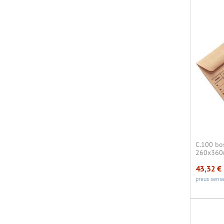
C.100 bos
260x360m
43,32
€
preus sense