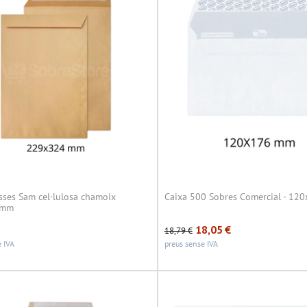
sses Sam cel·lulosa chamoix
Caixa 500 Sobres Comercial - 12
4mm
18,05
€
18,79
€
 IVA
preus sense IVA