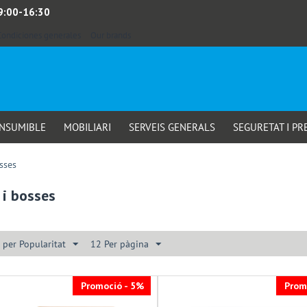
 9:00-16:30
Condiciones generales
Our brands
ONSUMIBLE
MOBILIARI
SERVEIS GENERALS
SEGURETAT I PR
sses
 i bosses
 per Popularitat
12 Per pàgina
Promoció - 5%
Prom