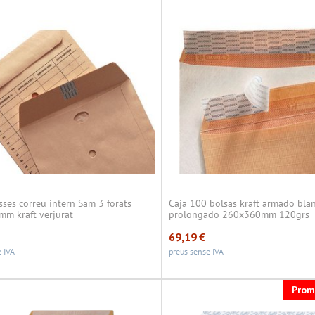
ses correu intern Sam 3 forats
Caja 100 bolsas kraft armado blan
m kraft verjurat
prolongado 260x360mm 120grs
69,19
€
 IVA
preus sense IVA
Prom