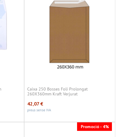
m
Caixa 250 Bosses Foli Prolongat
260X360mm Kraft Verjurat
42,07
€
preus sense IVA
Promoció - 4%