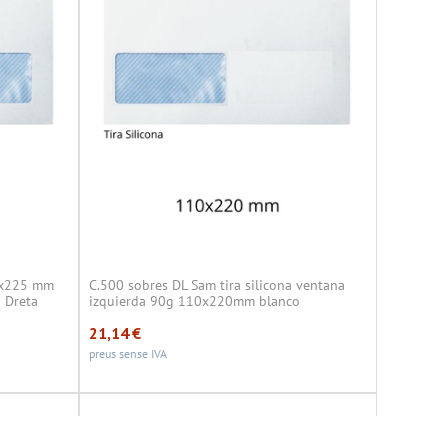
5x225 mm
C.500 sobres DL Sam tira silicona ventana
a Dreta
izquierda 90g 110x220mm blanco
21,14
€
preus sense IVA