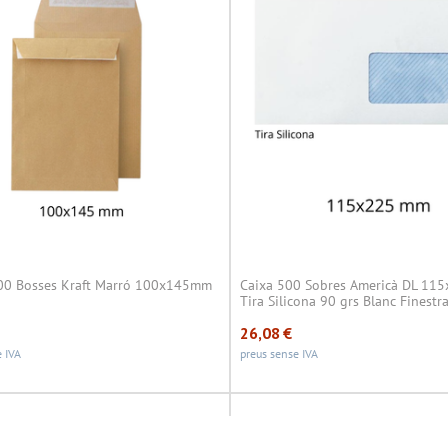
00 Bosses Kraft Marró 100x145mm
Caixa 500 Sobres Americà DL 11
Tira Silicona 90 grs Blanc Finestr
26,08
€
 IVA
preus sense IVA