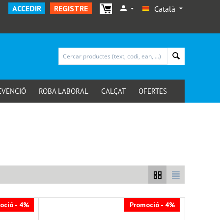
ACCEDIR
REGISTRE
Català
EVENCIÓ
ROBA LABORAL
CALÇAT
OFERTES
oció - 4%
Promoció - 4%