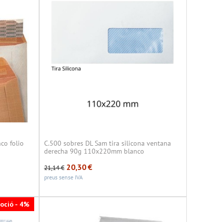
co folio
C.500 sobres DL Sam tira silicona ventana
derecha 90g 110x220mm blanco
20,30
€
21,14
€
preus sense IVA
oció - 4%