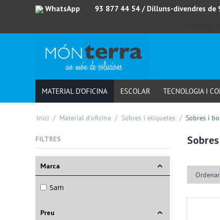
WhatsApp
93 877 44 54
/ Dilluns-divendres de
Our blog
MATERIAL D'OFICINA
ESCOLAR
TECNOLOGIA I C
Inici
/
Material d'oficina
/
Sobres i etiquetes
/
Sobres i bo
Sobres
FILTRES
Marca
Ordenar
Sam
Preu