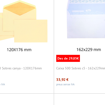
Des de 29,85€
0 Sobres canya - 120X176mm
Caixa 500 Sobres c5 - 162x229m
33,92
€
 IVA
preus sense IVA