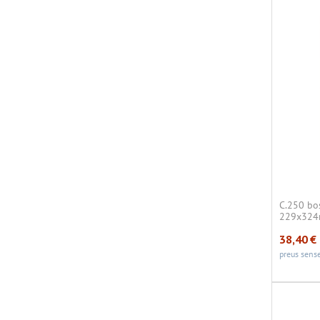
C.250 bo
229x32
38,40
€
preus sense