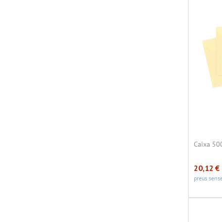
Caixa 50
20,12
€
preus sense