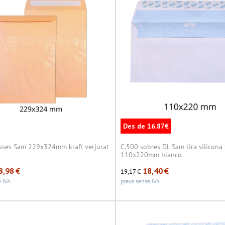
Des de 16.87€
sses Sam 229x324mm kraft verjurat
C.500 sobres DL Sam tira silicona
110x220mm blanco
8,98
€
18,40
€
19,17
€
 IVA
preus sense IVA