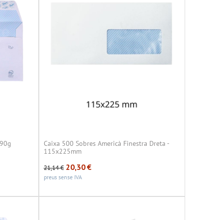
 90g
Caixa 500 Sobres Americà Finestra Dreta -
115x225mm
20,30
€
21,14
€
preus sense IVA