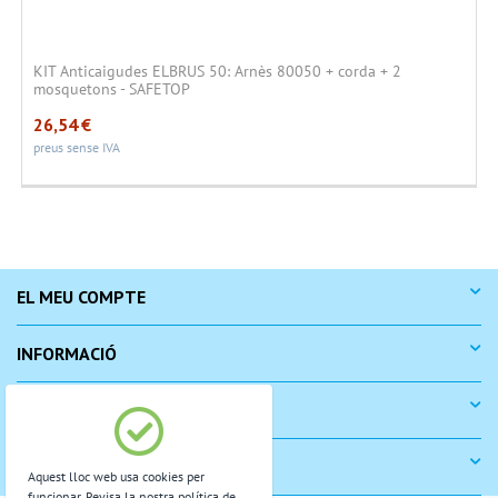
KIT Anticaigudes ELBRUS 50: Arnès 80050 + corda + 2
mosquetons - SAFETOP
26,54
€
preus sense IVA
EL MEU COMPTE
INFORMACIÓ
COM COMPRAR
SUPORT
Aquest lloc web usa cookies per
funcionar. Revisa la nostra política de