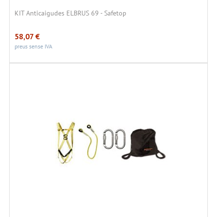
KIT Anticaigudes ELBRUS 69 - Safetop
58,07
€
preus sense IVA