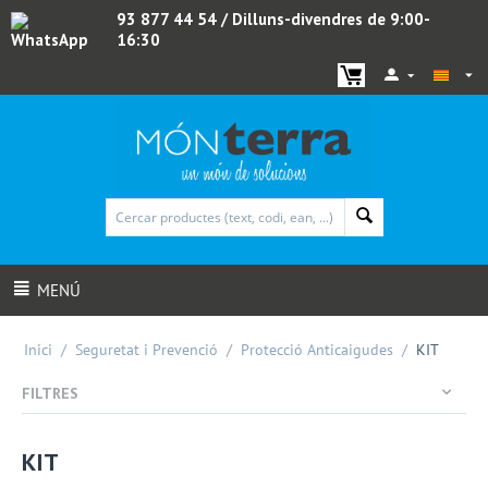
93 877 44 54
/ Dilluns-divendres de 9:00-
16:30
WhatsApp
MENÚ
Inici
/
Seguretat i Prevenció
/
Protecció Anticaigudes
/
KIT
FILTRES
KIT