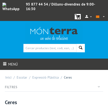
93 877 44 54
/ Dilluns-divendres de 9:00-
16:30
WhatsApp
MENÚ
Inici
/
Escolar
/
Expressió Plàstica
/
Ceres
FILTRES
Ceres