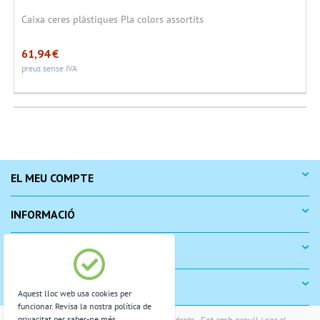
Caixa ceres plàstiques Pla colors assortits
61,94
€
preus sense IVA
EL MEU COMPTE
INFORMACIÓ
COM COMPRAR
SUPORT
Aquest lloc web usa cookies per
funcionar. Revisa la nostra política de
privacitat per saber-ne més.