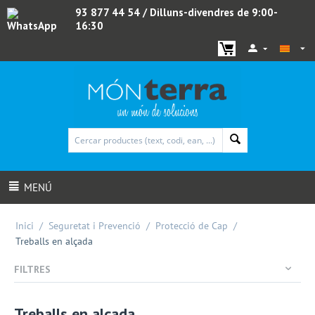
93 877 44 54
/ Dilluns-divendres de 9:00-
16:30
WhatsApp
MENÚ
Inici
/
Seguretat i Prevenció
/
Protecció de Cap
/
Treballs en alçada
FILTRES
Treballs en alçada