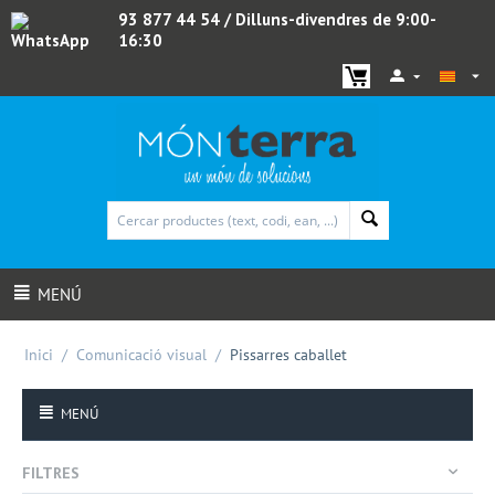
93 877 44 54
/ Dilluns-divendres de 9:00-
16:30
WhatsApp
MENÚ
Inici
/
Comunicació visual
/
Pissarres caballet
MENÚ
FILTRES