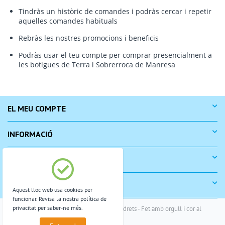
Tindràs un històric de comandes i podràs cercar i repetir
aquelles comandes habituals
Rebràs les nostres promocions i beneficis
Podràs usar el teu compte per comprar presencialment a
les botigues de Terra i Sobrerroca de Manresa
EL MEU COMPTE
INFORMACIÓ
COM COMPRAR
SUPORT
Aquest lloc web usa cookies per
funcionar. Revisa la nostra política de
privacitat per saber-ne més.
© 2004-2026 Monterra. Reservats tots els drets - Fet amb orgull i cor al
Bages, Catalunya.