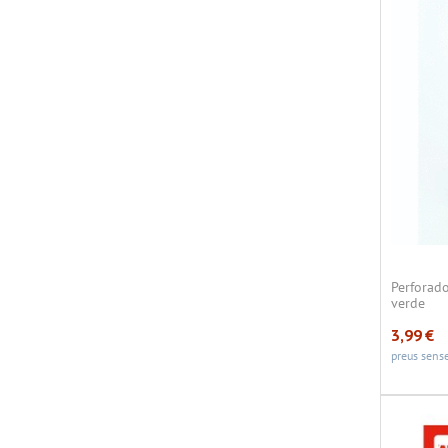
Perforad
verde
3,99
€
preus sense