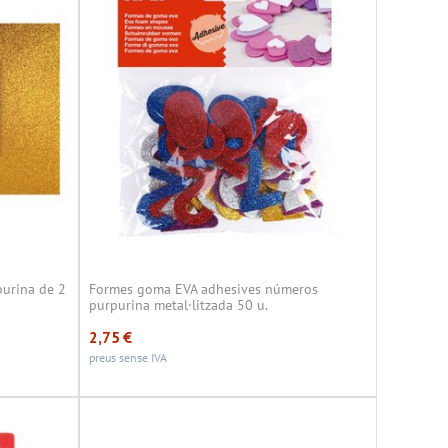
purina de 2
Formes goma EVA adhesives números
purpurina metal·litzada 50 u.
2,75
€
preus sense IVA