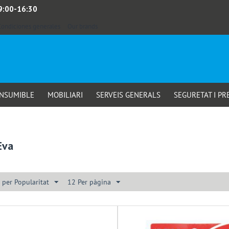
 9:00-16:30
Condiciones generales
Our brands
ONSUMIBLE
MOBILIARI
SERVEIS GENERALS
SEGURETAT I PR
Eva
 per Popularitat
12 Per pàgina