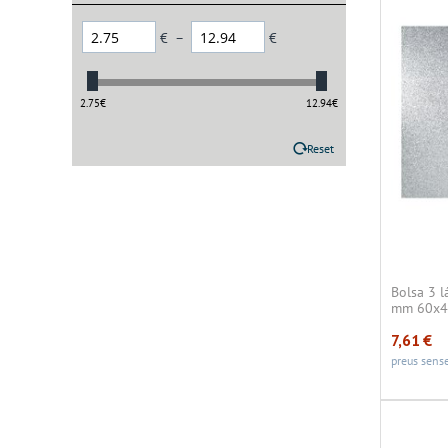
€
–
€
2.75
€
12.94
€
Reset
Bolsa 3 
mm 60x40
7,61
€
preus sense