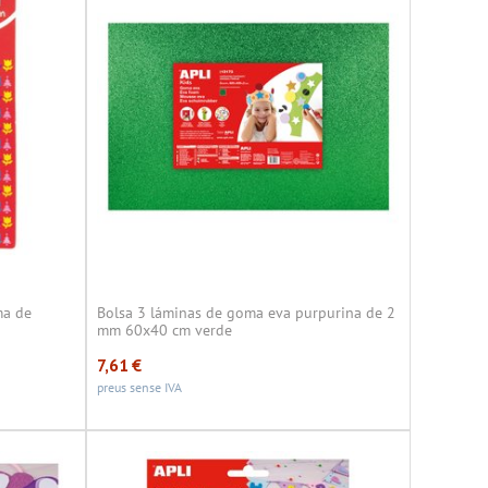
ma de
Bolsa 3 láminas de goma eva purpurina de 2
mm 60x40 cm verde
7,61
€
preus sense IVA