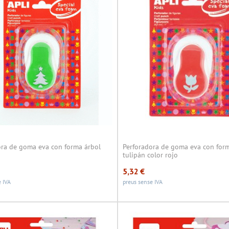
ora de goma eva con forma árbol
Perforadora de goma eva con for
tulipán color rojo
5,32
€
 IVA
preus sense IVA