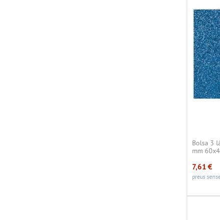
Bolsa 3 
mm 60x4
7,61
€
preus sense