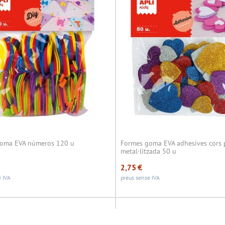
oma EVA números 120 u
Formes goma EVA adhesives cors 
metal·litzada 50 u
2,75
€
 IVA
preus sense IVA