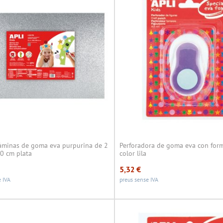
láminas de goma eva purpurina de 2
Perforadora de goma eva con for
 cm plata
color lila
5,32
€
 IVA
preus sense IVA