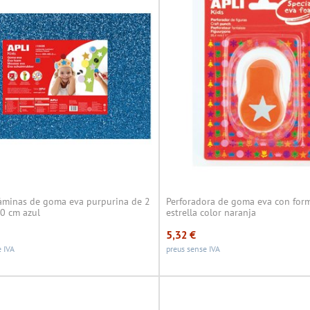
láminas de goma eva purpurina de 2
Perforadora de goma eva con for
0 cm azul
estrella color naranja
5,32
€
 IVA
preus sense IVA