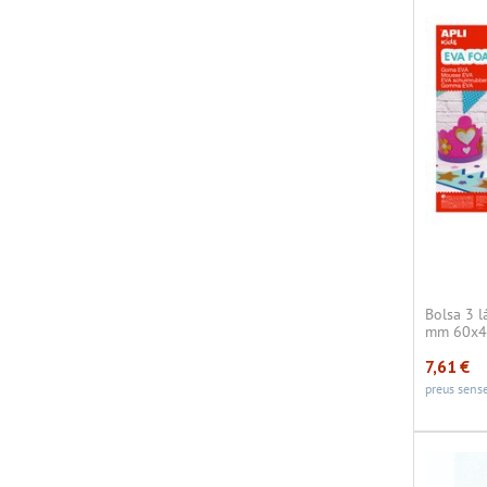
Bolsa 3 
mm 60x4
7,61
€
preus sense