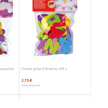
purpurina
Formes goma EVA lletres 104 u
2,75
€
preus sense IVA