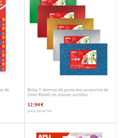
ma de
Bolsa 5 láminas de goma eva purpurina de
2mm 40x60 cm colores surtidos
12,94
€
preus sense IVA