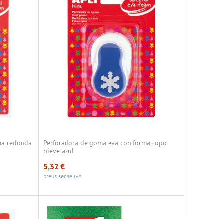
ma redonda
Perforadora de goma eva con forma copo
nieve azul
5,32
€
preus sense IVA