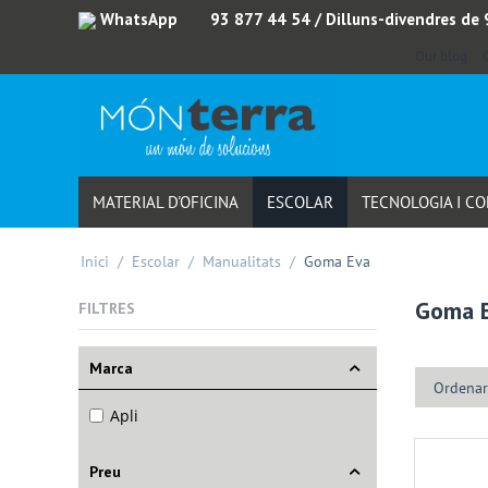
WhatsApp
93 877 44 54
/ Dilluns-divendres de
Our blog
MATERIAL D'OFICINA
ESCOLAR
TECNOLOGIA I C
Inici
/
Escolar
/
Manualitats
/
Goma Eva
Goma 
FILTRES
Marca
Ordenar
Apli
Preu