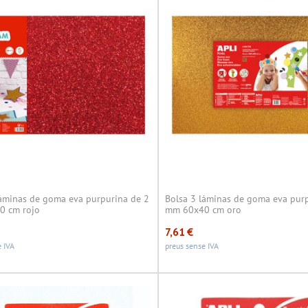
láminas de goma eva purpurina de 2
Bolsa 3 láminas de goma eva pur
0 cm rojo
mm 60x40 cm oro
7,61
€
 IVA
preus sense IVA