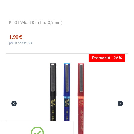
PILOT V-ball 05 (Traç 0,5 mm)
1,90
€
preus sense IVA
Promoció - 26%