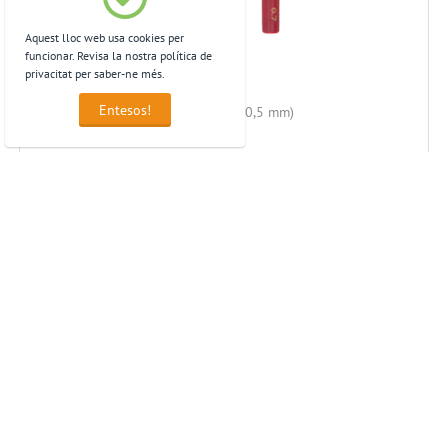
Aquest lloc web usa cookies per
funcionar. Revisa la nostra política de
privacitat per saber-ne més.
Entesos!
PILOT V7 - Roller Punta Aguja (Traç 0,5 mm)
1,38
€
1,86
€
preus sense IVA