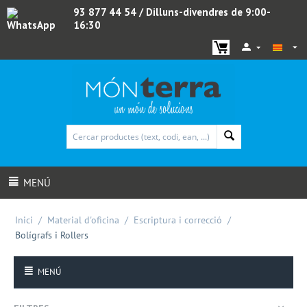
93 877 44 54
/ Dilluns-divendres de 9:00-
16:30
WhatsApp
MENÚ
Inici
/
Material d'oficina
/
Escriptura i correcció
/
Bolígrafs i Rollers
MENÚ