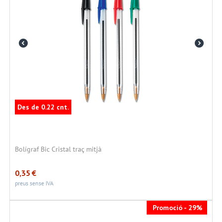
Des de 0.22 cnt.
Bolígraf Bic Cristal traç mitjà
0,35
€
preus sense IVA
Promoció - 29%