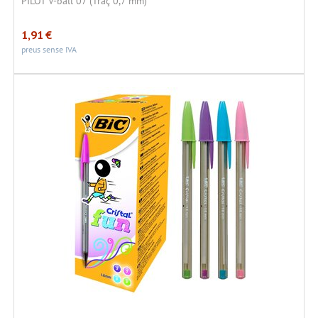
PILOT V-ball 07 (Traç 0,7 mm)
1,91
€
preus sense IVA