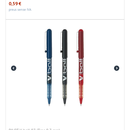
0,59
€
preus sense IVA