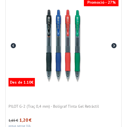
Promoció - 27%
Des de 1.10€
PILOT G-2 (Traç 0,4 mm) - Bolígraf Tinta Gel Retràctil
1,20
€
1,65
€
preus sense IVA