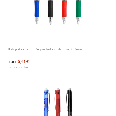
Bolígraf retràctil Dequa tinta d'oli - Traç 0,7mm
0,47
€
0,58
€
preus sense IVA