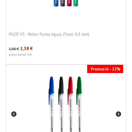
PILOT V5 - Roller Punta Aguja (Trazo 0,3 mm)
1,38
€
1,86
€
preus sense IVA
Promoció - 22%