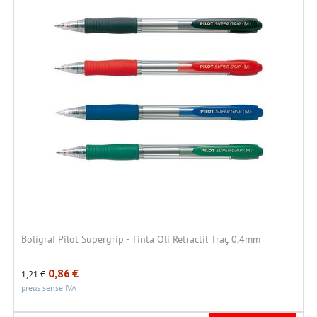
Bolígraf Pilot Supergrip - Tinta Oli Retràctil Traç 0,4mm
0,86
€
1,21
€
preus sense IVA