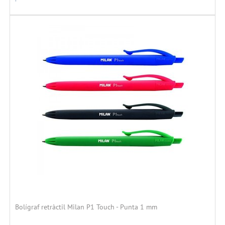
Bolígraf retràctil Milan P1 Touch - Punta 1 mm