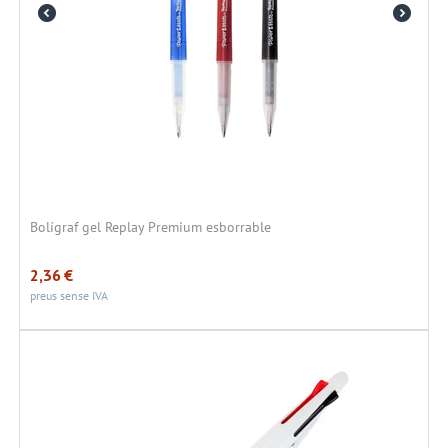
Bolígraf gel Replay Premium esborrable
2,36
€
preus sense IVA