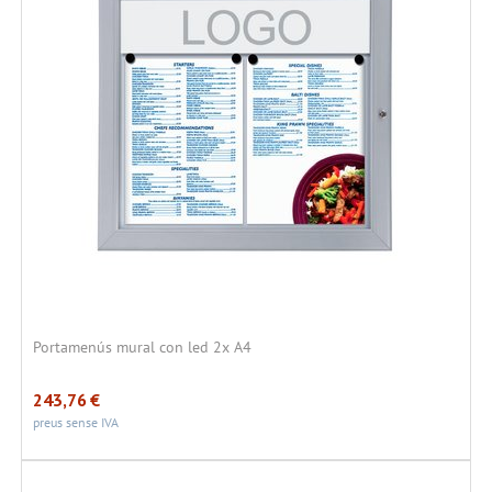
Portamenús mural con led 2x A4
243,76
€
preus sense IVA