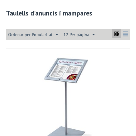
Taulells d'anuncis i mampares
Ordenar per Popularitat
12 Per pàgina