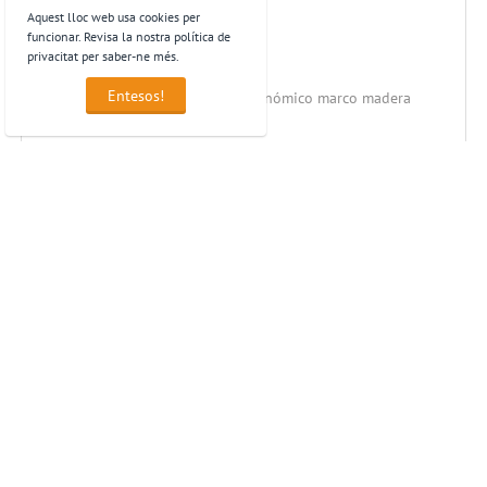
Aquest lloc web usa cookies per
funcionar. Revisa la nostra política de
privacitat per saber-ne més.
Entesos!
Tablero anuncios corcho Faibo económico marco madera
60X120cm
38,08
€
preus sense IVA