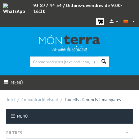
93 877 44 54
/ Dilluns-divendres de 9:00-
16:30
WhatsApp
MENÚ
Inici
/
Comunicació visual
/
Taulells d'anuncis i mampares
MENÚ
FILTRES