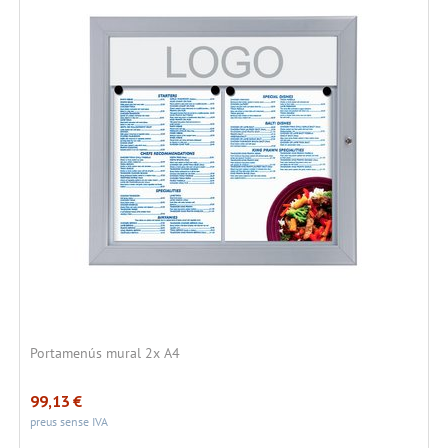
Portamenús mural 2x A4
99,13
€
preus sense IVA