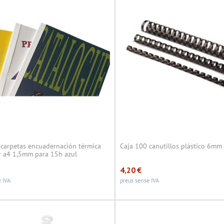
 carpetas encuadernación térmica
Caja 100 canutillos plástico 6mm
er a4 1,5mm para 15h azul
4,20
€
 IVA
preus sense IVA