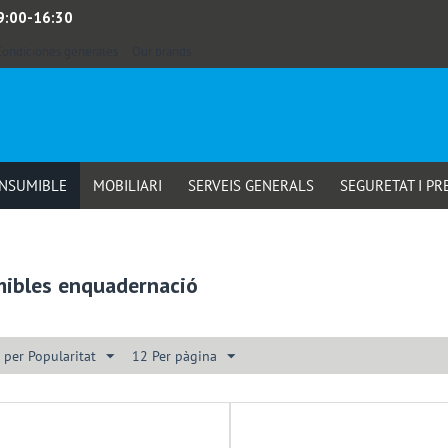
 9:00-16:30
Condiciones generales
Our brands
ONSUMIBLE
MOBILIARI
SERVEIS GENERALS
SEGURETAT I PR
ibles enquadernació
 per Popularitat
12 Per pàgina