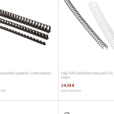
 canutillos plástico 12mm blanco
Caja 100 canutillos wire paso 3:
negro
24,38
€
 IVA
preus sense IVA