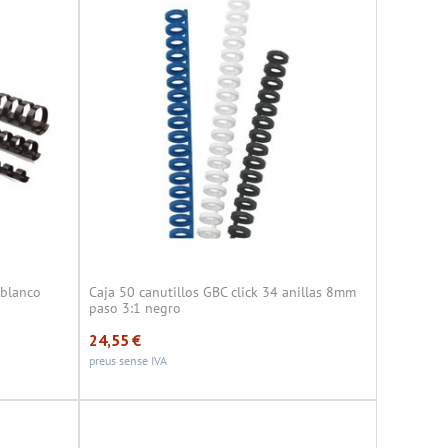
 blanco
Caja 50 canutillos GBC click 34 anillas 8mm
paso 3:1 negro
24,55
€
preus sense IVA