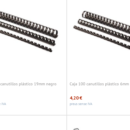
 canutillos plástico 19mm negro
Caja 100 canutillos plástico 6mm
4,20
€
 IVA
preus sense IVA