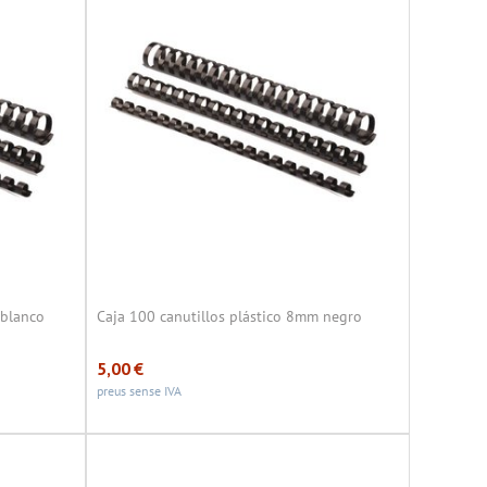
 blanco
Caja 100 canutillos plástico 8mm negro
5,00
€
preus sense IVA