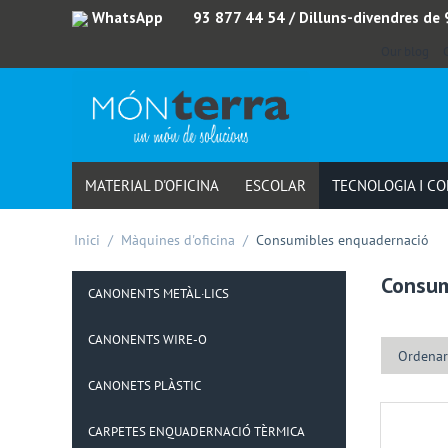
WhatsApp
93 877 44 54
/ Dilluns-divendres de
Our blog
MATERIAL D'OFICINA
ESCOLAR
TECNOLOGIA I C
Inici
/
Màquines d'oficina
/
Consumibles enquadernació
Consum
CANONENTS METÀL·LICS
CANONENTS WIRE-O
Ordenar
CANONETS PLÀSTIC
CARPETES ENQUADERNACIÓ TÈRMICA