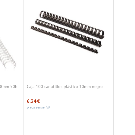
1 8mm 50h
Caja 100 canutillos plástico 10mm negro
6,34
€
preus sense IVA