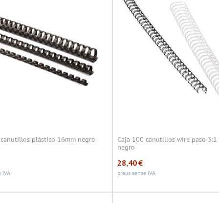
 canutillos plástico 16mm negro
Caja 100 canutillos wire paso 3
negro
28,40
€
 IVA
preus sense IVA