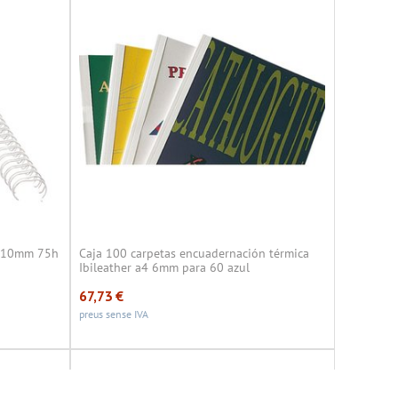
:1 10mm 75h
Caja 100 carpetas encuadernación térmica
Ibileather a4 6mm para 60 azul
67,73
€
preus sense IVA