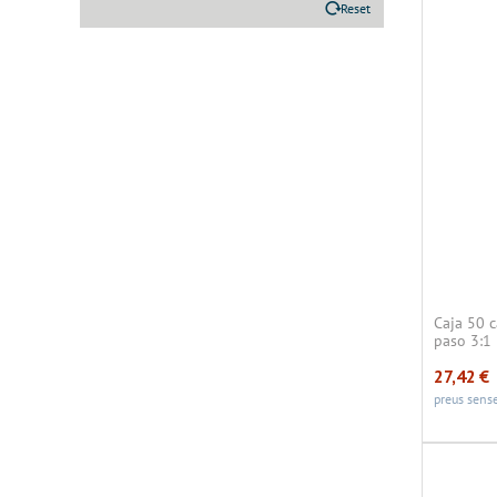
Reset
Caja 50 c
paso 3:1
27,42
€
preus sense