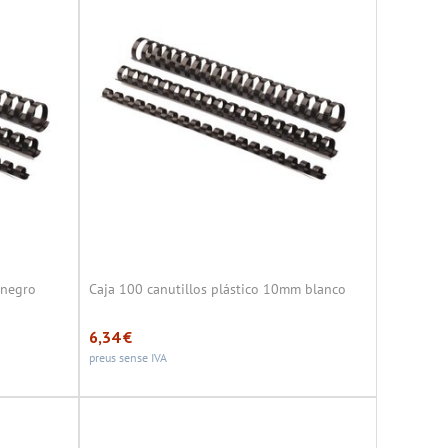
 negro
Caja 100 canutillos plástico 10mm blanco
6,34
€
preus sense IVA