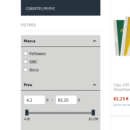
COBERTES PP/PVC
FILTRES
Marca
Fellowes
GBC
Ibico
Preu
Caja 100
Ibileath
82,25
€
€
–
€
preus sense
4.2
€
82.25
€