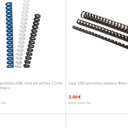
anutillos GBC click 34 anillas 12mm
Caja 100 canutillos plástico 8mm
 negro
5,00
€
 IVA
preus sense IVA