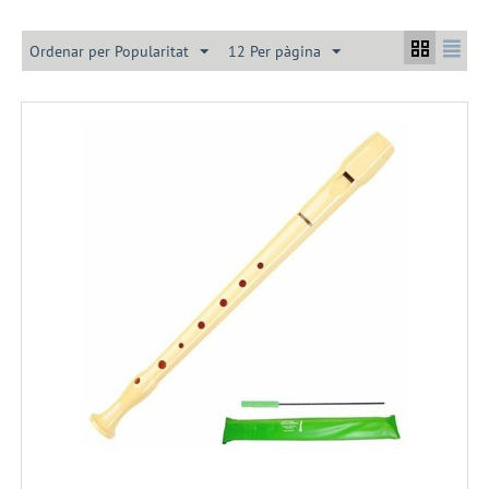
Ordenar per Popularitat
12 Per pàgina