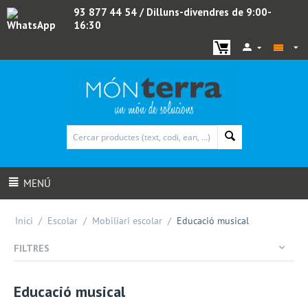
93 877 44 54
/ Dilluns-divendres de 9:00-
16:30
WhatsApp
MENÚ
Inici
/
Escolar
/
Mobiliari escolar
/
Educació musical
FILTRES
Educació musical