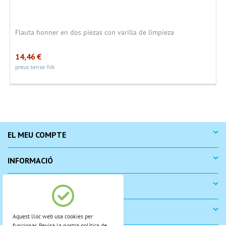
Flauta honner en dos piezas con varilla de limpieza
14,46
€
preus sense IVA
EL MEU COMPTE
INFORMACIÓ
COM COMPRAR
SUPORT
Aquest lloc web usa cookies per
funcionar. Revisa la nostra política de