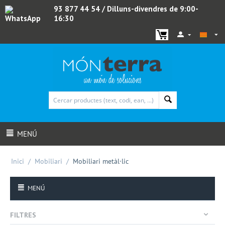
93 877 44 54
/ Dilluns-divendres de 9:00-
16:30
WhatsApp
MENÚ
Inici
/
Mobiliari
/
Mobiliari metàl·lic
MENÚ
FILTRES