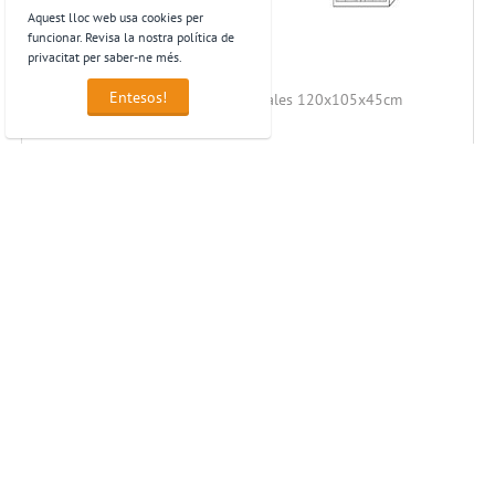
Aquest lloc web usa cookies per
funcionar. Revisa la nostra política de
privacitat per saber-ne més.
Entesos!
Armario de persiana puertas verticales 120x105x45cm
264,00
€
preus sense IVA