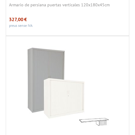
Armario de persiana puertas verticales 120x180x45cm
327,00
€
preus sense IVA