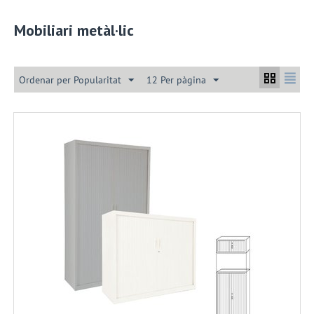
Mobiliari metàl·lic
Ordenar per Popularitat
12 Per pàgina