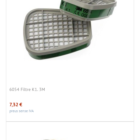
6054 Filtre K1. 3M
7,32
€
preus sense IVA