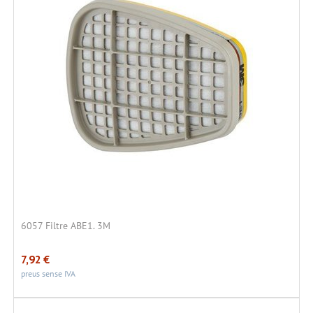
6057 Filtre ABE1. 3M
7,92
€
preus sense IVA