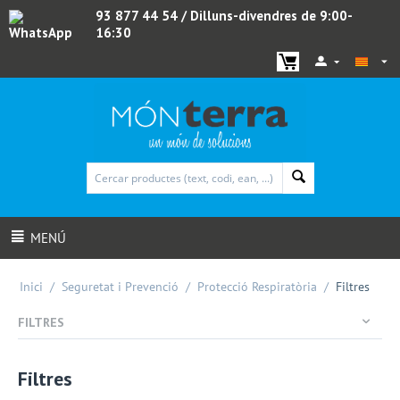
93 877 44 54
/ Dilluns-divendres de 9:00-
16:30
WhatsApp
MENÚ
Inici
/
Seguretat i Prevenció
/
Protecció Respiratòria
/
Filtres
FILTRES
Filtres