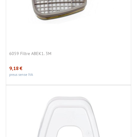
6059 Filtre ABEK1. 3M
9,18
€
preus sense IVA