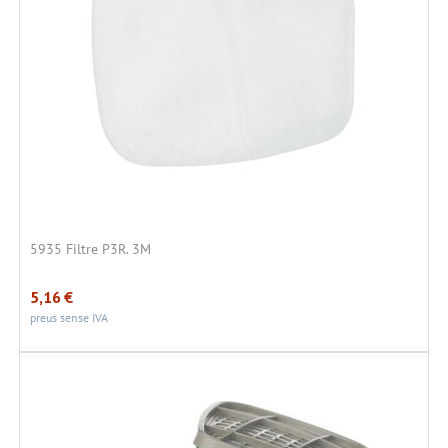
5935 Filtre P3R. 3M
5,16
€
preus sense IVA