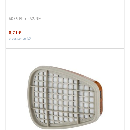
6055 Filtre A2. 3M
8,71
€
preus sense IVA