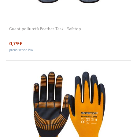
Guant poliuretà Feather Task - Safetop
0,79
€
preus sense IVA