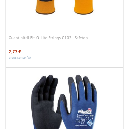
Guant nitril Fit-O-Lite Strings G102 - Safetop
2,77
€
preus sense IVA