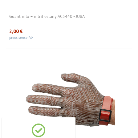
Guant niló + nitril estany AC5440 - JUBA
2,00
€
preus sense IVA