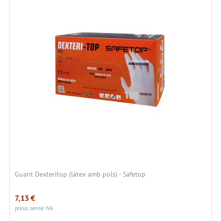
Guant Dexteritop (làtex amb pols) - Safetop
7,13
€
preus sense IVA