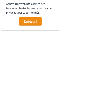
Aquest lloc web usa cookies per
funcionar. Revisa la nostra política de
privacitat per saber-ne més.
Entesos!
Guant GCM OGCM1300 - JUBA
89,21
€
preus sense IVA