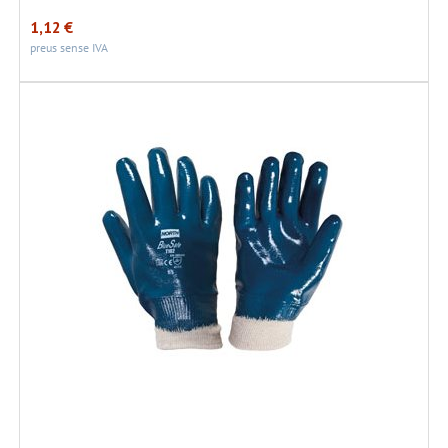
1,12
€
preus sense IVA