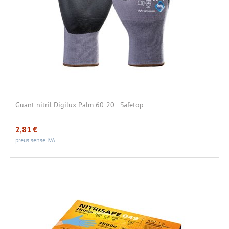
Guant nitril Digilux Palm 60-20 - Safetop
2,81
€
preus sense IVA