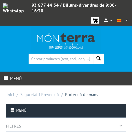
93 877 44 54
/ Dilluns-divendres de 9:00-
16:30
WhatsApp
MENÚ
Inici
/
Seguretat i Prevenció
/
Protecció de mans
MENÚ
FILTRES