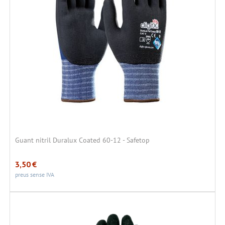
Guant nitril Duralux Coated 60-12 - Safetop
3,50
€
preus sense IVA