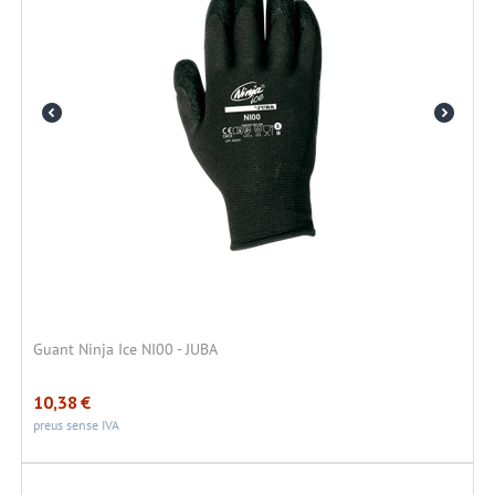
Guant Ninja Ice NI00 - JUBA
10,38
€
preus sense IVA