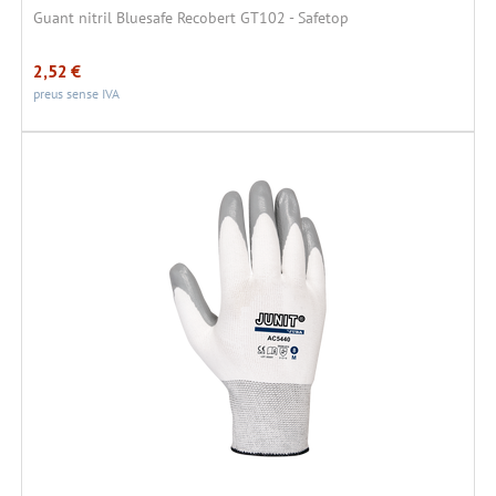
Guant nitril Bluesafe Recobert GT102 - Safetop
2,52
€
preus sense IVA