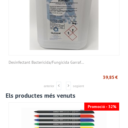
Desinfectant Bactericida/Fungicida Garraf...
S
€
39,85
€
anterior
següent
Els productes més venuts
Promoció - 32%