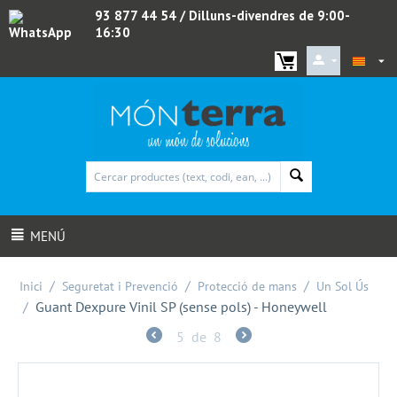
93 877 44 54
/ Dilluns-divendres de 9:00-
16:30
WhatsApp
MENÚ
/
/
/
Inici
Seguretat i Prevenció
Protecció de mans
Un Sol Ús
/
Guant Dexpure Vinil SP (sense pols) - Honeywell
5
de
8