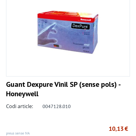
Guant Dexpure Vinil SP (sense pols) -
Honeywell
Codi article:
0047128.010
10,13
€
preus sense IVA