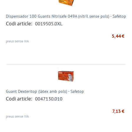
Dispensador 100 Guants Nitrisafe 049A (nitril sense pols) - Safetop
Codi article:
0019505.0XL
5,44
€
preus sense IVA
Guant Dexteritop (làtex amb pols) - Safetop
Codi article:
0047130.010
7,13
€
preus sense IVA