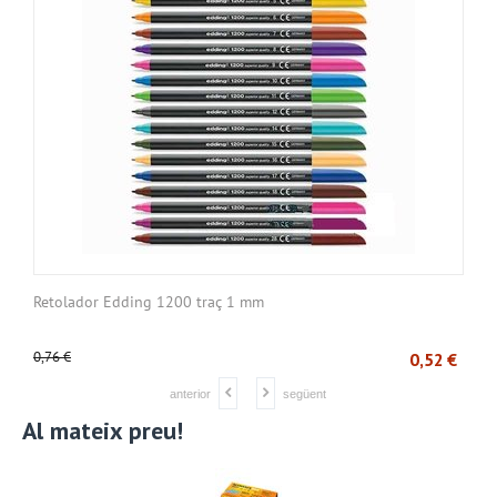
Retolador Edding 1200 traç 1 mm
C
0,76
€
1
€
0,52
€
anterior
següent
Al mateix preu!