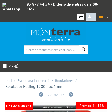
93 877 44 54
/ Dilluns-divendres de 9:00-
16:30
WhatsApp
MENÚ
/
/
/
Inici
Escriptura i correcció
Rotuladores
Retolador Edding 1200 traç 1 mm
22
de
23
Promoció - 32%
Des
de 0.48 cnt.