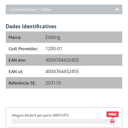
Característiques / Dades
Dades Identificatives
Edding
Marca:
1200-01
Codi Proveïdor:
4004764432455
EAN env:
4004764432455
EAN ut:
203110
Referència SE:
Afegeix
€
per ports GRATUÏTS
60,00