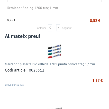
Retolador Edding 1200 traç 1 mm
C
0,76
€
1
€
0,52
€
anterior
següent
Al mateix preu!
Marcador pissarra Bic Velleda 1701 punta cònica traç 1,3mm
Codi article:
0025512
1,27
€
preus sense IVA