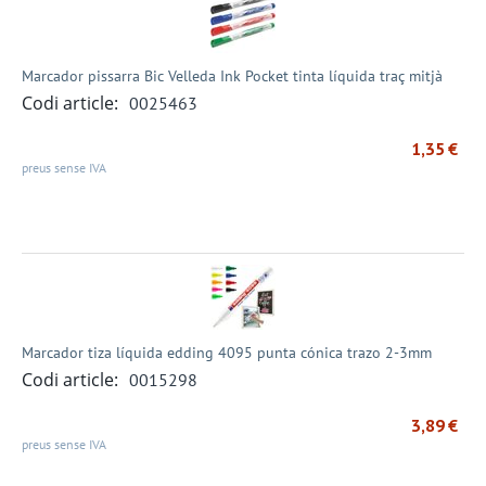
Marcador pissarra Bic Velleda Ink Pocket tinta líquida traç mitjà
Codi article:
0025463
1,35
€
preus sense IVA
Marcador tiza líquida edding 4095 punta cónica trazo 2-3mm
Codi article:
0015298
3,89
€
preus sense IVA