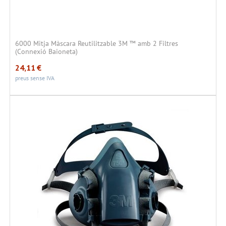
6000 Mitja Màscara Reutilitzable 3M ™ amb 2 Filtres
(Connexió Baioneta)
24,11
€
preus sense IVA