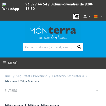
93 877 44 54
/ Dilluns-divendres de 9:00-
16:30
WhatsApp
MENÚ
Inici
/
Seguretat i Prevenció
/
Protecció Respiratòria
/
Màscara I Mitja Màscara
FILTRES
Màscara I Mitja Màscara