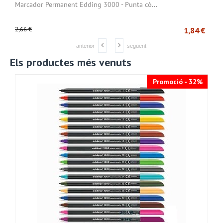
Marcador Permanent Edding 3000 - Punta cò...
♻
2,66
€
0
€
1,84
€
anterior
següent
Els productes més venuts
Promoció - 32%