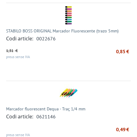
STABILO BOSS ORIGINAL Marcador Fluorescente (trazo 5mm)
Codi article:
0022676
1,31
€
0,85
€
preus sense IVA
Marcador fluorescent Dequa - Traç 1/4 mm
Codi article:
0621146
0,49
€
preus sense IVA