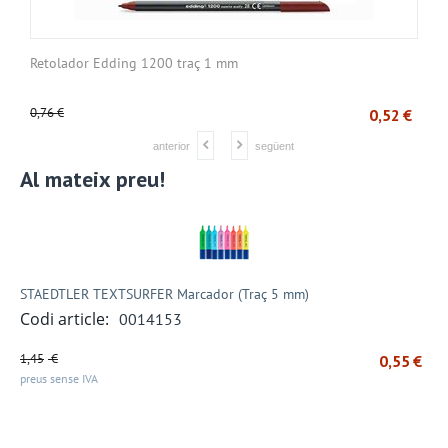
Retolador Edding 1200 traç 1 mm
C
0,76
€
1
€
0,52
€
anterior
següent
Al mateix preu!
STAEDTLER TEXTSURFER Marcador (Traç 5 mm)
Codi article:
0014153
1,45
€
0,55
€
preus sense IVA