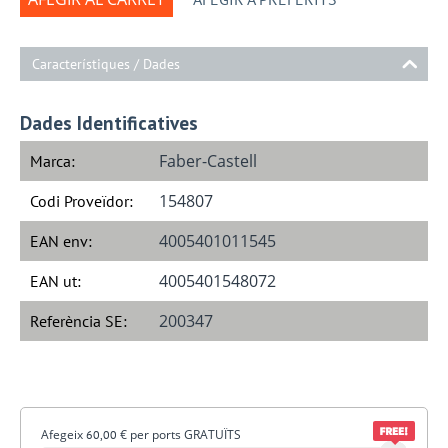
Característiques / Dades
Dades Identificatives
Faber-Castell
Marca:
154807
Codi Proveïdor:
4005401011545
EAN env:
4005401548072
EAN ut:
200347
Referència SE:
Afegeix
€
per ports GRATUÏTS
60,00