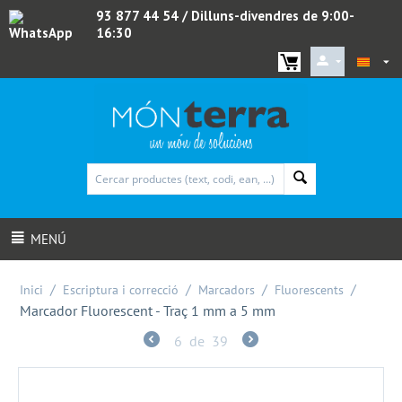
93 877 44 54
/ Dilluns-divendres de 9:00-
16:30
WhatsApp
MENÚ
/
/
/
/
Inici
Escriptura i correcció
Marcadors
Fluorescents
Marcador Fluorescent - Traç 1 mm a 5 mm
6
de
39