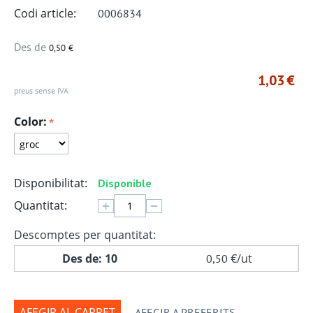
Codi article:
0006834
Des de
0,50
€
1,03
€
preus sense IVA
Color:
Disponibilitat:
Disponible
+
−
Quantitat:
Descomptes per quantitat:
Des de: 10
€
/ut
0,50
AFEGIR AL CARRET
AFEGIR A PREFERITS