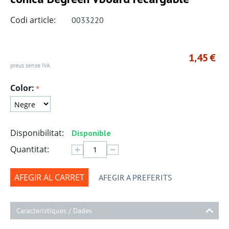
Codi article:
0033220
1,45
€
preus sense IVA
Color:
Disponibilitat:
Disponible
+
−
Quantitat:
AFEGIR AL CARRET
AFEGIR A PREFERITS
Característiques / Dades