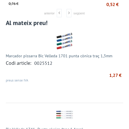
0,76
€
1
€
0,52
€
anterior
següent
Al mateix preu!
Marcador pissarra Bic Velleda 1701 punta cònica traç 1,3mm
Codi article:
0025512
1,27
€
preus sense IVA