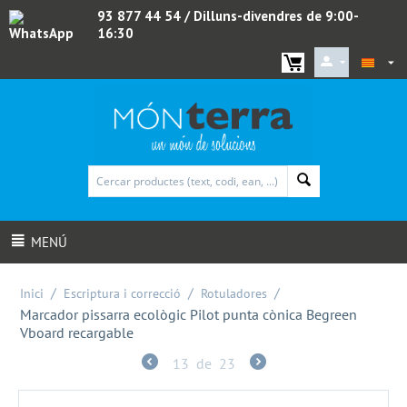
93 877 44 54
/ Dilluns-divendres de 9:00-
16:30
WhatsApp
MENÚ
/
/
/
Inici
Escriptura i correcció
Rotuladores
Marcador pissarra ecològic Pilot punta cònica Begreen
Vboard recargable
13
de
23