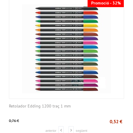
Promoció - 32%
Retolador Edding 1200 traç 1 mm
P
0,76
€
€
0,52
€
anterior
següent