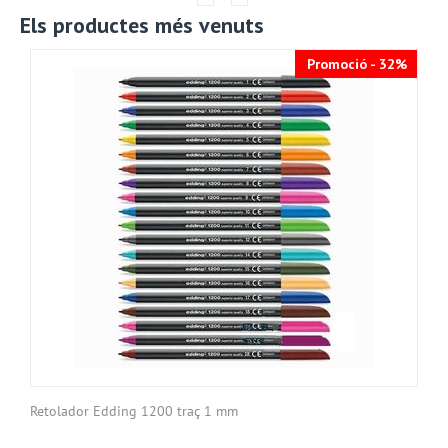
Els productes més venuts
Promoció - 32%
Retolador Edding 1200 traç 1 mm
C