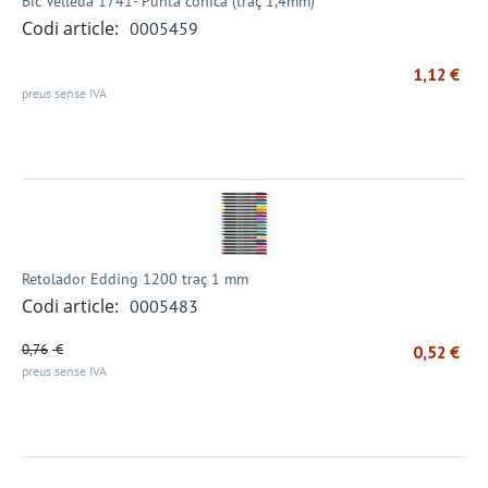
Bic Velleda 1741- Punta cònica (traç 1,4mm)
Codi article:
0005459
1,12
€
preus sense IVA
Retolador Edding 1200 traç 1 mm
Codi article:
0005483
0,76
€
0,52
€
preus sense IVA