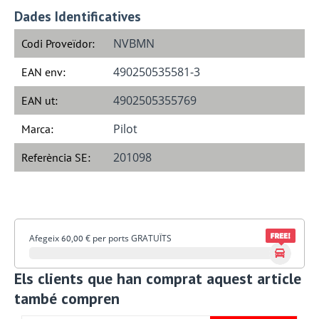
Dades Identificatives
NVBMN
Codi Proveïdor:
490250535581-3
EAN env:
4902505355769
EAN ut:
Pilot
Marca:
201098
Referència SE:
Afegeix
€
per ports GRATUÏTS
60,00
Els clients que han comprat aquest article
també compren