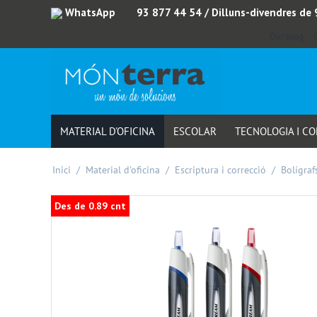
WhatsApp
93 877 44 54
/ Dilluns-divendres de
Our blog
MATERIAL D'OFICINA
ESCOLAR
TECNOLOGIA I C
Inici
/
Material d'oficina
/
Escriptura i correcció
/
Bolígrafs
Des de 0.89 cnt