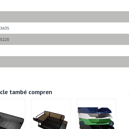
3435
5220
ticle també compren