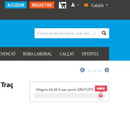
ACCEDIR
REGISTRE
Català
EVENCIÓ
ROBA LABORAL
CALÇAT
OFERTES
15
de
24
(Traç
Afegeix
€
per ports GRATUÏTS
60,00