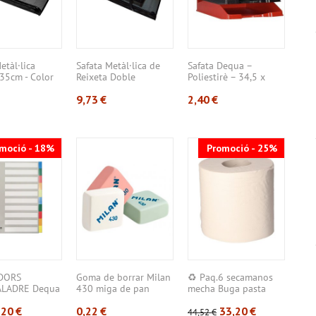
etàl·lica
Safata Metàl·lica de
Safata Dequa –
35cm - Color
Reixeta Doble
Poliestirè – 34,5 x
24x10x...
25,5 x...
9,73
€
2,40
€
moció - 18%
Promoció - 25%
DORS
Goma de borrar Milan
♻️ Paq.6 secamanos
Arx
ALADRE Dequa
430 miga de pan
mecha Buga pasta
Deq
4 –...
gofra...
Llom
,20
€
0,22
€
33,20
€
44,52
€
2,97