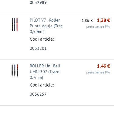
0032989
1,38
€
PILOT V7 - Roller
1,86
€
Punta Aguja (Traç
preus sense IVA
0,5 mm)
Codi article:
0033201
Promoció - 27%
Promoció - 24%
Promoció - 31%
1,49
€
ROLLER Uni-Ball
UMN-307 (Trazo
preus sense IVA
0.7mm)
Codi article:
0036257
ivador A4 A-Z
CAIXETÍ ARXIVADOR
Marcador Permanent
ua – Amb rado –
A-Z Dequa – FOLI –
Edding 3000 - Punta
 ...
Llom...
cò...
2,18
€
1,05
€
1,84
€
€
1,39
€
2,66
€