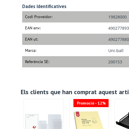
Dades Identificatives
Codi Proveïdor:
19828000
EAN env:
490277893
EAN ut:
490277880
Marca:
Uni-ball
Referència SE:
200153
Els clients que han comprat aquest ar
Promoció - 12%