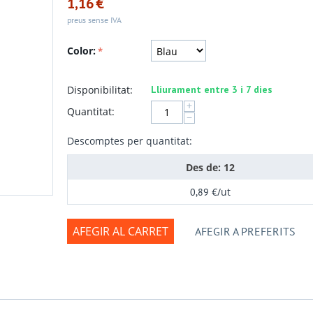
1,16
€
preus sense IVA
Color:
Disponibilitat:
Lliurament entre 3 i 7 dies
+
Quantitat:
−
Descomptes per quantitat:
Des de: 12
€
/ut
0,89
AFEGIR AL CARRET
AFEGIR A PREFERITS