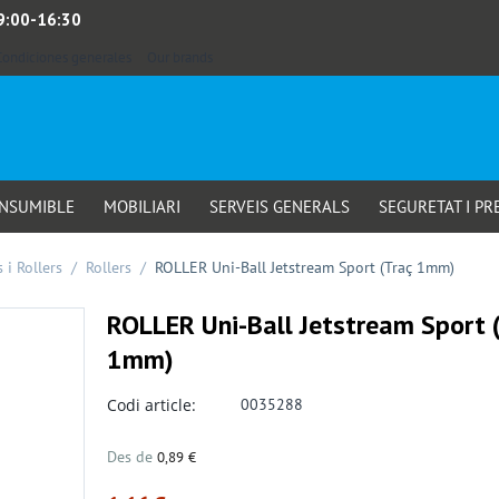
 9:00-16:30
Condiciones generales
Our brands
ONSUMIBLE
MOBILIARI
SERVEIS GENERALS
SEGURETAT I PR
 i Rollers
/
Rollers
/
ROLLER Uni-Ball Jetstream Sport (Traç 1mm)
ROLLER Uni-Ball Jetstream Sport 
1mm)
Codi article:
0035288
Des de
0,89
€