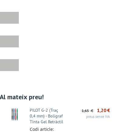
Al mateix preu!
1,20
€
PILOT G-2 (Traç
1,65
€
0,4 mm) - Bolígraf
preus sense IVA
Tinta Gel Retràctil
Codi article: