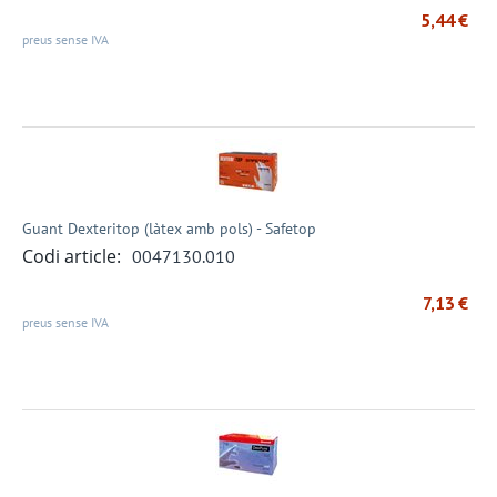
5,44
€
preus sense IVA
Guant Dexteritop (làtex amb pols) - Safetop
Codi article:
0047130.010
7,13
€
preus sense IVA