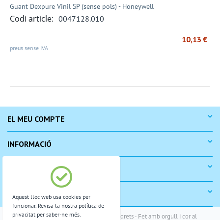
Guant Dexpure Vinil SP (sense pols) - Honeywell
Codi article:
0047128.010
10,13
€
preus sense IVA
EL MEU COMPTE
INFORMACIÓ
COM COMPRAR
SUPORT
Aquest lloc web usa cookies per
funcionar. Revisa la nostra política de
privacitat per saber-ne més.
© 2004-2026 Monterra. Reservats tots els drets - Fet amb orgull i cor al