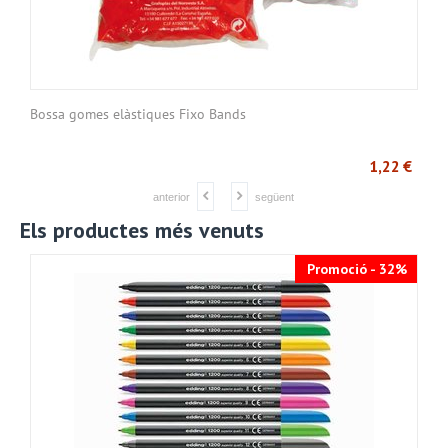
Bossa gomes elàstiques Fixo Bands
€
1,22
€
anterior
següent
Els productes més venuts
Promoció - 32%