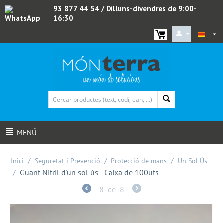
93 877 44 54
/ Dilluns-divendres de 9:00-
16:30
WhatsApp
MENÚ
/
/
/
Inici
Seguretat i Prevenció
Protecció de mans
Un Sol Ús
/
Guant Nitril d'un sol ús - Caixa de 100uts
8
de
8