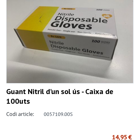
Guant Nitril d'un sol ús - Caixa de
100uts
Codi article:
0057109.00S
14,95
€