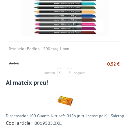
Retolador Edding 1200 traç 1 mm
C
0,76
€
1
€
0,52
€
anterior
següent
Al mateix preu!
Dispensador 100 Guants Nitrisafe 049A (nitril sense pols) - Safetop
Codi article:
0019505.0XL