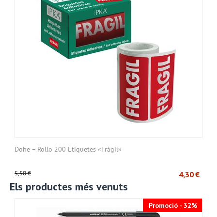
Dohe – Rollo 200 Etiquetes «Fràgil»
5,50
€
4,30
€
Els productes més venuts
Promoció - 32%