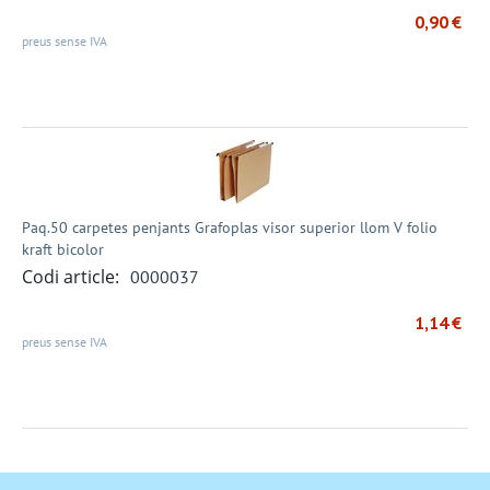
0,90
€
preus sense IVA
Paq.50 carpetes penjants Grafoplas visor superior llom V folio
kraft bicolor
Codi article:
0000037
1,14
€
preus sense IVA