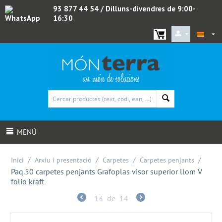
93 877 44 54
/ Dilluns-divendres de 9:00-
16:30
WhatsApp
MENÚ
/
/
/
/
Inici
Arxiu i presentació
Carpetes
Carpetes penjants
Paq.50 carpetes penjants Grafoplas visor superior llom V
folio kraft
13
de
14