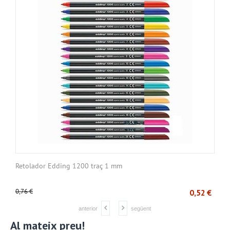
Retolador Edding 1200 traç 1 mm
C
0,76
€
1
€
0,52
€
anterior
següent
Al mateix preu!