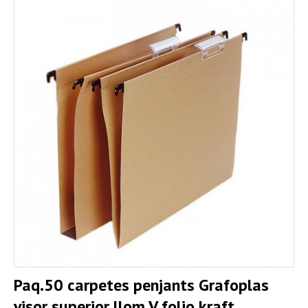
Paq.50 carpetes penjants Grafoplas
visor superior llom V folio kraft