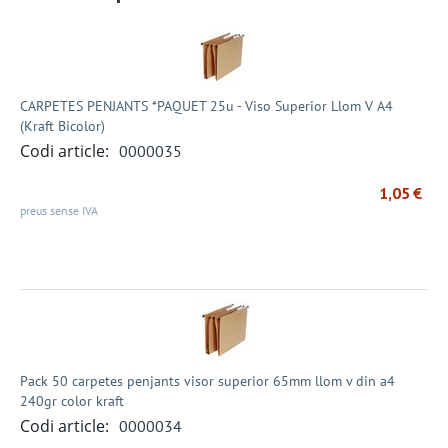
CARPETES PENJANTS *PAQUET 25u - Viso Superior Llom V A4
(Kraft Bicolor)
Codi article:
0000035
1,05
€
preus sense IVA
Pack 50 carpetes penjants visor superior 65mm llom v din a4
240gr color kraft
Codi article:
0000034