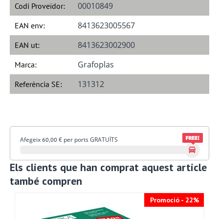
00010849
Codi Proveïdor:
8413623005567
EAN env:
8413623002900
EAN ut:
Grafoplas
Marca:
131312
Referència SE:
Afegeix
€
per ports GRATUÏTS
60,00
Els clients que han comprat aquest article
també compren
Promoció - 22%