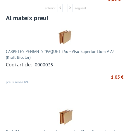
anterior
següent
Al mateix preu!
CARPETES PENJANTS *PAQUET 25u - Viso Superior Llom V A4
(Kraft Bicolor)
Codi article:
0000035
1,05
€
preus sense IVA