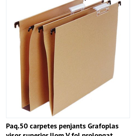
Paq.50 carpetes penjants Grafoplas
visor superior llom V fol prolongat