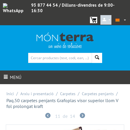
93 877 44 54
/ Dilluns-divendres de 9:00-
16:30
WhatsApp
MENÚ
/
/
/
/
Inici
Arxiu i presentació
Carpetes
Carpetes penjants
Paq.50 carpetes penjants Grafoplas visor superior llom V
fol prolongat kraft
11
de
14