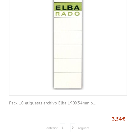
Pack 10 etiquetas archivo Elba 190X54mm b...
♻
0
€
3,54
€
anterior
següent