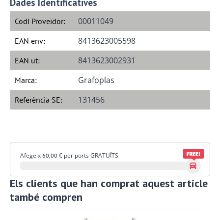
Dades Identificatives
00011049
Codi Proveïdor:
8413623005598
EAN env:
8413623002931
EAN ut:
Grafoplas
Marca:
131456
Referència SE:
Afegeix
€
per ports GRATUÏTS
60,00
Els clients que han comprat aquest article
també compren