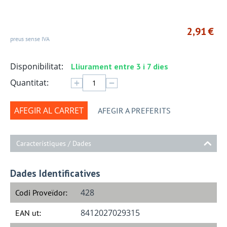
2,91
€
preus sense IVA
Disponibilitat:
Lliurament entre 3 i 7 dies
+
−
Quantitat:
AFEGIR AL CARRET
AFEGIR A PREFERITS
Característiques / Dades
Dades Identificatives
428
Codi Proveïdor:
8412027029315
EAN ut: