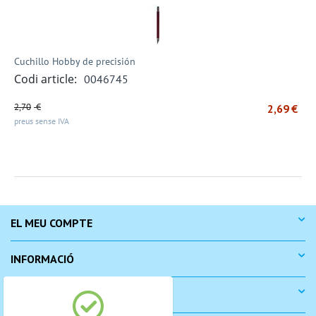
Cuchillo Hobby de precisión
Codi article:
0046745
2,70
€
2,69
€
preus sense IVA
EL MEU COMPTE
INFORMACIÓ
COM COMPRAR