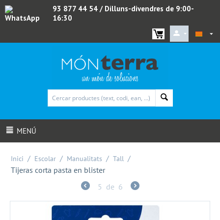
93 877 44 54
/ Dilluns-divendres de 9:00-
16:30
WhatsApp
MENÚ
/
/
/
/
Inici
Escolar
Manualitats
Tall
Tijeras corta pasta en blister
5
de
6