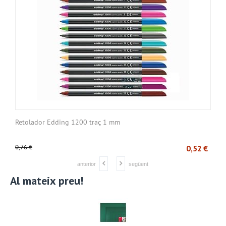
Retolador Edding 1200 traç 1 mm
C
0,76
€
1
€
0,52
€
anterior
següent
Al mateix preu!