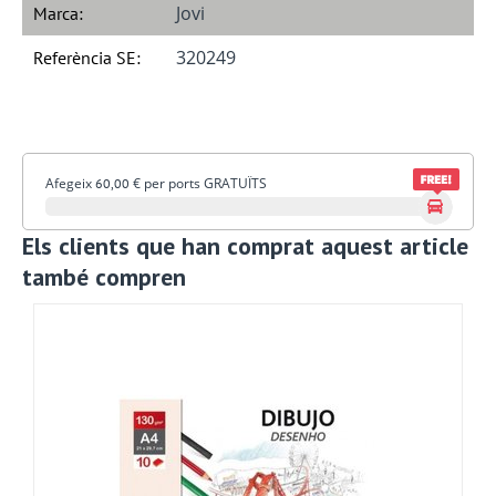
Jovi
Marca:
320249
Referència SE:
Afegeix
€
per ports GRATUÏTS
60,00
Els clients que han comprat aquest article
també compren