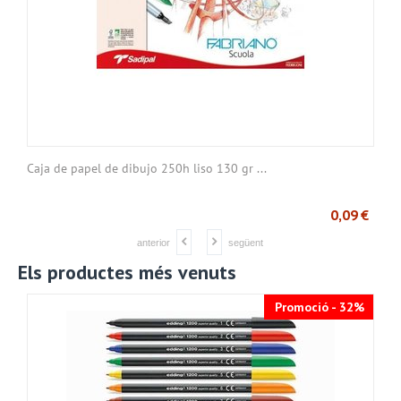
Caja de papel de dibujo 250h liso 130 gr ...
C
€
0,09
€
anterior
següent
Els productes més venuts
Promoció - 32%