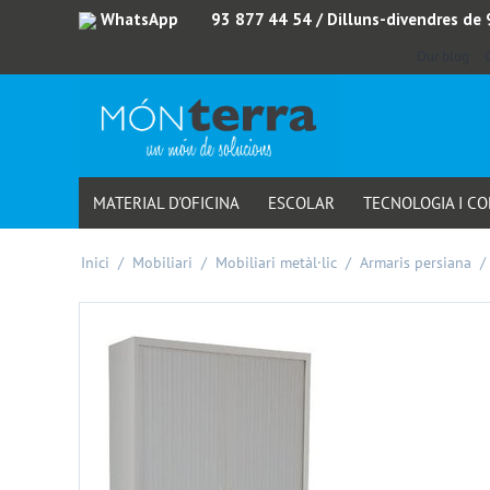
WhatsApp
93 877 44 54
/ Dilluns-divendres de
Our blog
MATERIAL D'OFICINA
ESCOLAR
TECNOLOGIA I C
Inici
/
Mobiliari
/
Mobiliari metàl·lic
/
Armaris persiana
/