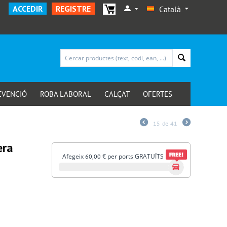
ACCEDIR
REGISTRE
Català
EVENCIÓ
ROBA LABORAL
CALÇAT
OFERTES
15
de
41
era
Afegeix
€
per ports GRATUÏTS
60,00