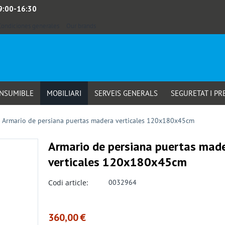
 9:00-16:30
Condiciones generales
Our brands
ONSUMIBLE
MOBILIARI
SERVEIS GENERALS
SEGURETAT I PR
Armario de persiana puertas madera verticales 120x180x45cm
Armario de persiana puertas mad
verticales 120x180x45cm
Codi article:
0032964
360,00
€