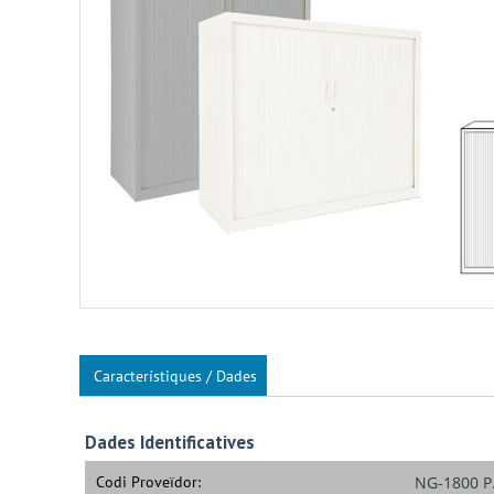
Característiques / Dades
Dades Identificatives
Codi Proveïdor:
NG-1800 