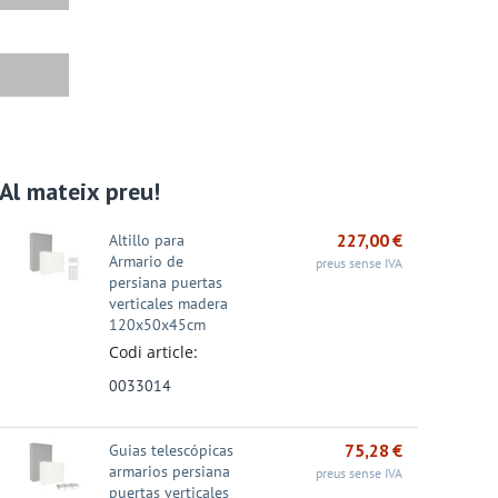
Al mateix preu!
Promoció - 27%
Promoció - 24%
Promoció - 31%
227,00
€
Altillo para
Armario de
preus sense IVA
persiana puertas
verticales madera
120x50x45cm
Codi article:
0033014
ivador A4 A-Z
CAIXETÍ ARXIVADOR
Marcador Permanent
75,28
€
Guias telescópicas
ua – Amb rado –
A-Z Dequa – FOLI –
Edding 3000 - Punta
armarios persiana
 ...
Llom...
cò...
preus sense IVA
2,18
€
1,05
€
1,84
€
puertas verticales
€
1,39
€
2,66
€