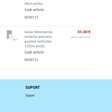
60cm ancho
Codi article:
0030723
83,00
€
Guias telescópicas
armarios persiana
preus sense IVA
puertas verticales
120cm ancho
Codi article:
0030722
SUPORT
Suport