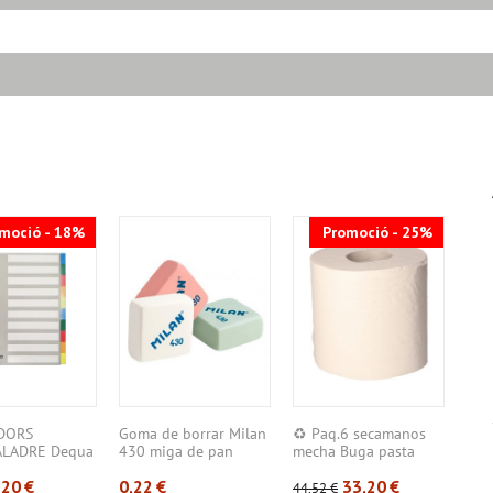
moció - 18%
Promoció - 25%
DORS
Goma de borrar Milan
♻️ Paq.6 secamanos
Arx
ALADRE Dequa
430 miga de pan
mecha Buga pasta
Deq
4 –...
gofra...
Llom
,20
€
0,22
€
33,20
€
44,52
€
2,97