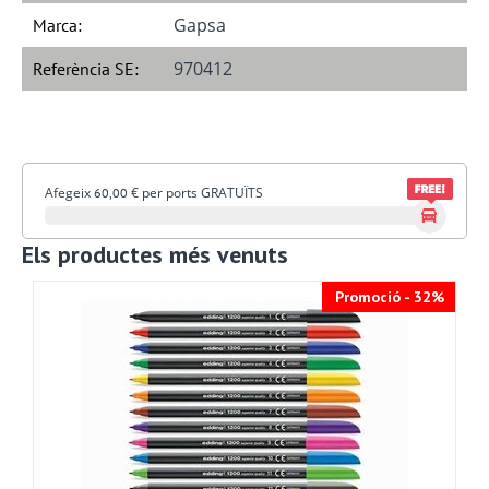
Gapsa
Marca:
970412
Referència SE:
Afegeix
€
per ports GRATUÏTS
60,00
Els productes més venuts
Promoció - 32%