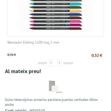
Retolador Edding 1200 traç 1 mm
C
0,76
€
1
€
0,52
€
anterior
següent
Al mateix preu!
Guias telescópicas armarios persiana puertas verticales 60cm
ancho
Codi article:
0030723