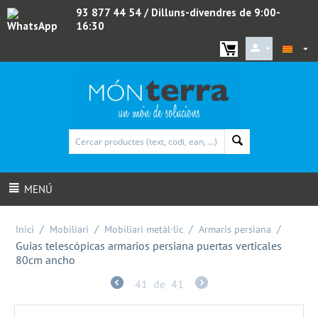
93 877 44 54
/ Dilluns-divendres de 9:00-
16:30
WhatsApp
MENÚ
/
/
/
/
Inici
Mobiliari
Mobiliari metàl·lic
Armaris persiana
Guias telescópicas armarios persiana puertas verticales
80cm ancho
41
de
41