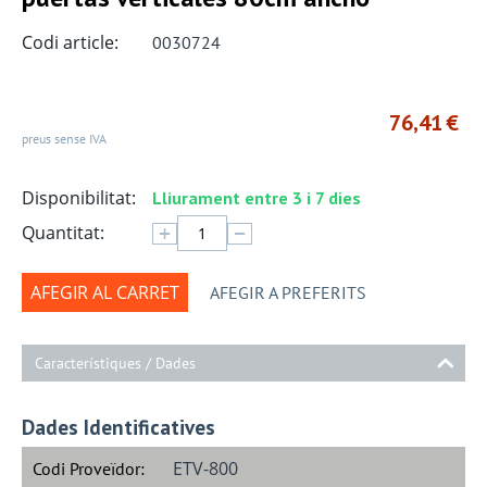
Codi article:
0030724
76,41
€
preus sense IVA
Disponibilitat:
Lliurament entre 3 i 7 dies
+
−
Quantitat:
AFEGIR AL CARRET
AFEGIR A PREFERITS
Característiques / Dades
Dades Identificatives
ETV-800
Codi Proveïdor: