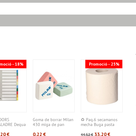
moció - 18%
Promoció - 25%
DORS
Goma de borrar Milan
♻️ Paq.6 secamanos
Arx
ALADRE Dequa
430 miga de pan
mecha Buga pasta
Deq
4 –...
gofra...
Llom
,20
€
0,22
€
33,20
€
44,52
€
2,97