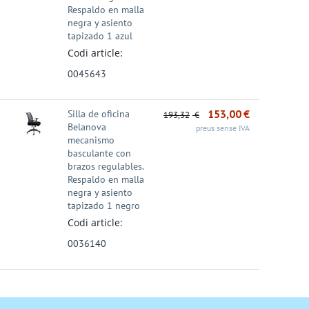
Respaldo en malla
negra y asiento
tapizado 1 azul
Codi article:
0045643
153,00
€
Silla de oficina
193,32
€
Belanova
preus sense IVA
mecanismo
basculante con
brazos regulables.
Respaldo en malla
negra y asiento
tapizado 1 negro
Codi article:
0036140