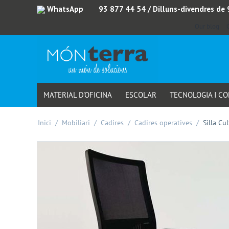
WhatsApp
93 877 44 54
/ Dilluns-divendres de
Our blog
MATERIAL D'OFICINA
ESCOLAR
TECNOLOGIA I C
Inici
/
Mobiliari
/
Cadires
/
Cadires operatives
/
Silla Cu