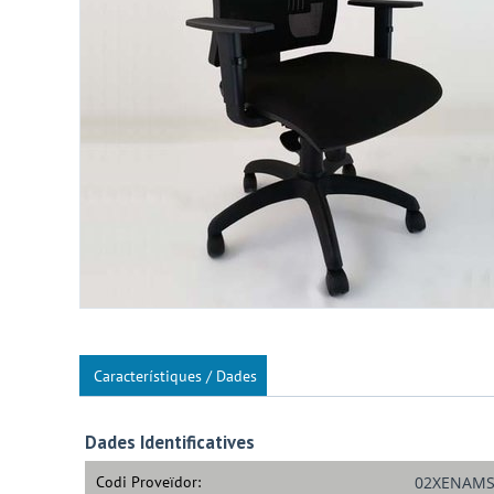
Característiques / Dades
Dades Identificatives
Codi Proveïdor:
02XENAMS