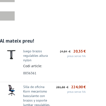
Al mateix preu!
Promoció - 27%
Promoció - 24%
Promoció - 31%
20,35
€
Juego brazos
24,84
€
regulables altura
preus sense IVA
nylon
Codi article:
0036361
224,00
€
Silla de oficina
281,88
€
Korn mecanismo
preus sense IVA
ivador A4 A-Z
CAIXETÍ ARXIVADOR
Marcador Permanent
basculante con
ua – Amb rado –
A-Z Dequa – FOLI –
Edding 3000 - Punta
brazos y soporte
 ...
Llom...
cò...
2,18
€
1,05
€
1,84
€
lumbar regulables.
€
1,39
€
2,66
€