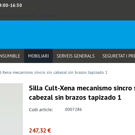
 9:00-16:30
Condiciones generales
Our brands
ONSUMIBLE
MOBILIARI
SERVEIS GENERALS
SEGURETAT I PR
lt-Xena mecanismo sincro sin cabezal sin brazos tapizado 1
Silla Cult-Xena mecanismo sincro 
cabezal sin brazos tapizado 1
Codi article:
0007286
247,32
€