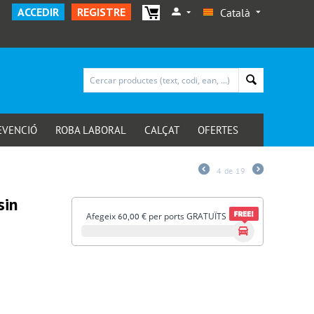
ACCEDIR
REGISTRE
Català
EVENCIÓ
ROBA LABORAL
CALÇAT
OFERTES
4
de
19
sin
Afegeix
€
per ports GRATUÏTS
60,00