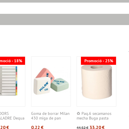
moció - 18%
Promoció - 25%
DORS
Goma de borrar Milan
♻️ Paq.6 secamanos
Arx
ALADRE Dequa
430 miga de pan
mecha Buga pasta
Deq
4 –...
gofra...
Llom
,20
€
0,22
€
33,20
€
44,52
€
2,97