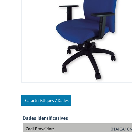
Característiques / Dades
Dades Identificatives
Codi Proveïdor:
01AICA16