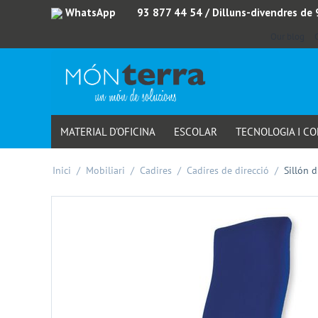
WhatsApp
93 877 44 54
/ Dilluns-divendres de
Our blog
MATERIAL D'OFICINA
ESCOLAR
TECNOLOGIA I C
Inici
/
Mobiliari
/
Cadires
/
Cadires de direcció
/
Sillón 