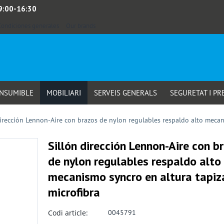
 9:00-16:30
Condiciones generales
Our brands
ONSUMIBLE
MOBILIARI
SERVEIS GENERALS
SEGURETAT I PR
dirección Lennon-Aire con brazos de nylon regulables respaldo alto mecan
Sillón dirección Lennon-Aire con b
de nylon regulables respaldo alto
mecanismo syncro en altura tapi
microfibra
Codi article:
0045791