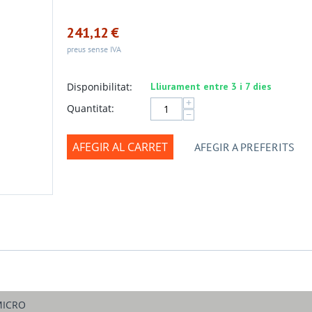
241,12
€
preus sense IVA
Disponibilitat:
Lliurament entre 3 i 7 dies
+
Quantitat:
−
AFEGIR AL CARRET
AFEGIR A PREFERITS
MICRO