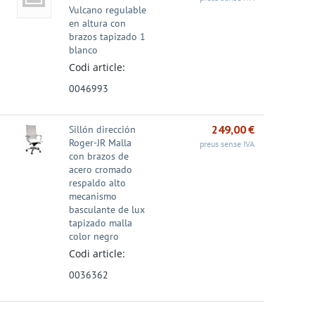
Vulcano regulable
en altura con
brazos tapizado 1
blanco
Codi article:
0046993
249,00
€
Sillón dirección
Roger-JR Malla
preus sense IVA
con brazos de
acero cromado
respaldo alto
mecanismo
basculante de lux
tapizado malla
color negro
Codi article:
0036362