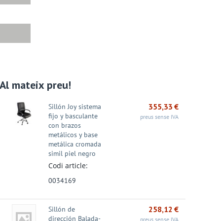
Al mateix preu!
Promoció - 27%
Promoció - 24%
Promoció - 31%
355,33
€
Sillón Joy sistema
fijo y basculante
preus sense IVA
con brazos
metálicos y base
metálica cromada
simil piel negro
Codi article:
0034169
ivador A4 A-Z
CAIXETÍ ARXIVADOR
Marcador Permanent
ua – Amb rado –
A-Z Dequa – FOLI –
Edding 3000 - Punta
258,12
€
Sillón de
 ...
Llom...
cò...
2,18
€
1,05
€
1,84
€
dirección Balada-
€
1,39
€
2,66
€
preus sense IVA