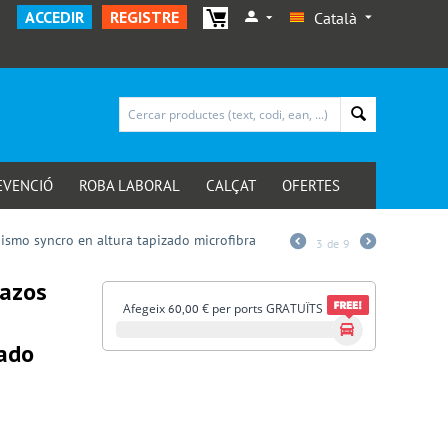
ACCEDIR
REGISTRE
Català
EVENCIÓ
ROBA LABORAL
CALÇAT
OFERTES
ismo syncro en altura tapizado microfibra
3
de
9
razos
Afegeix
€
per ports GRATUÏTS
60,00
zado